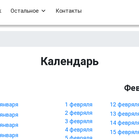
к
Остальное
Контакты
Календарь
Фе
 января
1 февряля
12 феврял
2 февряля
13 феврял
 января
3 февряля
14 феврял
 января
4 февряля
15 феврял
 января
5 февряля