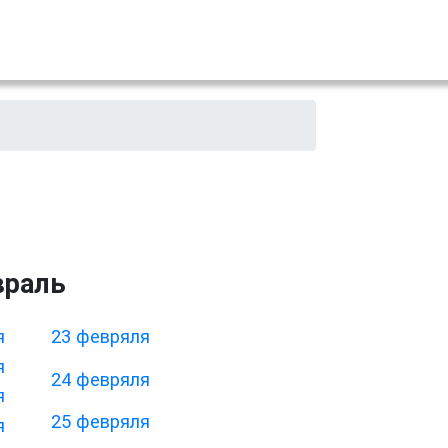
враль
я
23 февряля
я
24 февряля
я
25 февряля
я