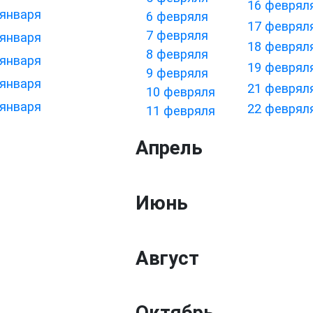
16 феврял
 января
6 февряля
17 феврял
7 февряля
 января
18 феврял
8 февряля
 января
19 феврял
9 февряля
 января
21 феврял
10 февряля
 января
22 феврял
11 февряля
Апрель
Июнь
Август
Октябрь