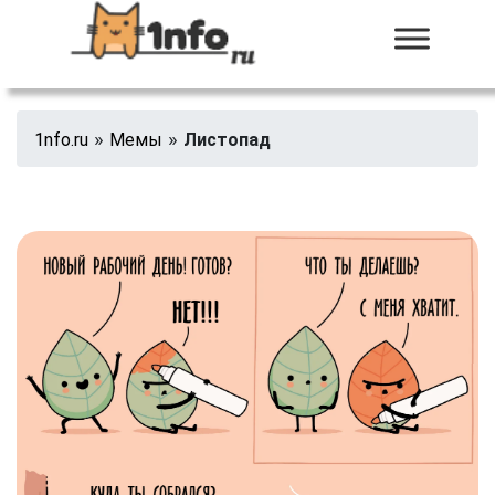
»
»
1nfo.ru
Мемы
Листопад