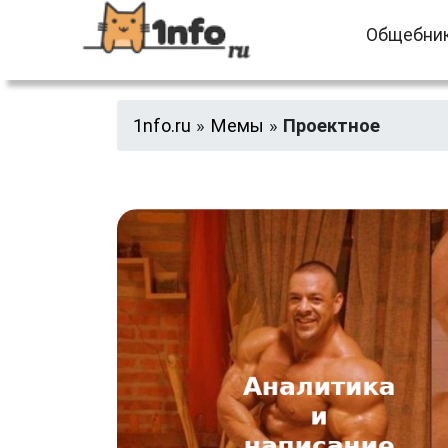
Общебни
1nfo.ru
»
Мемы
»
Проектное